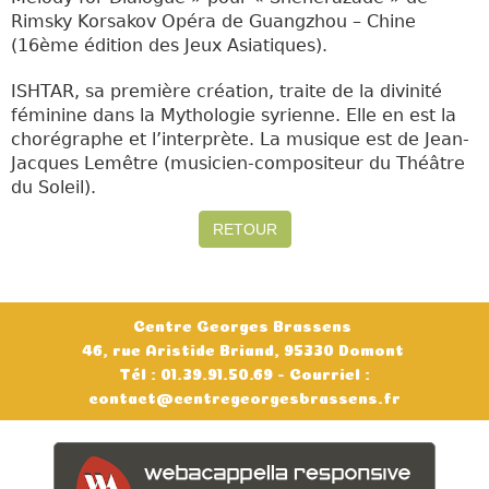
Rimsky Korsakov Opéra de Guangzhou – Chine
(16ème édition des Jeux Asiatiques).
ISHTAR, sa première création, traite de la divinité
fémini
ne dans la Mythologie syrienne. Elle en est la
chorégraphe et l’interprète. La musique est de Jean-
Jacques Lemêtre (musicien-compositeur du Théâtre
du Soleil).
RETOUR
Centre Georges Brassens
46, rue Aristide Briand, 95330 Domont
Tél : 01.39.91.50.69 - Courriel :
contact@centregeorgesbrassens.fr