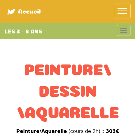
Accueil
LES 3 - 6 ANS
PEINTURE/
DESSIN
/AQUARELLE
Peinture/Aquarelle
(cours de 2h)
: 303€